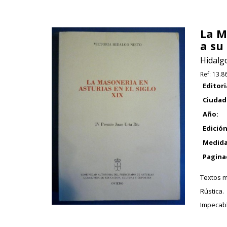
La M
a su 
Hidalgo
Ref:
13.8
Editori
Ciudad
Año:
Edición
Medida
Pagina
Textos m
Rústica.
Impecabl