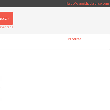
libros@carmichaelalonso.com
uscar
avanzada
Mi carrito