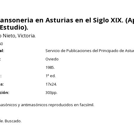
ansoneria en Asturias en el Siglo XIX. (
Estudio).
 Nieto, Victoria.
60
al:
Servicio de Publicaciones del Principado de Astur
:
Oviedo
1985.
:
1ª ed.
s:
17x24.
ción:
303pp.
asónicos y antimasónicos reproducidos en facsímil.
e. Buscado.