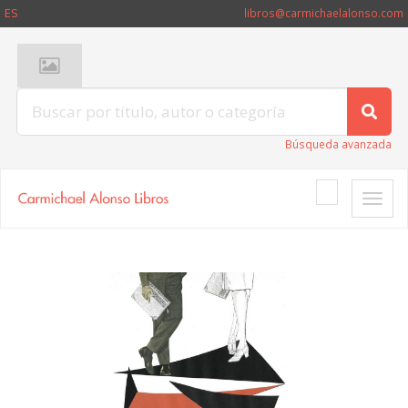
ES
libros@carmichaelalonso.com
Búsqueda avanzada
Toggle
naviga