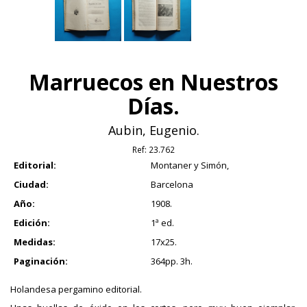
Marruecos en Nuestros
Días.
Aubin, Eugenio.
Ref:
23.762
Editorial:
Montaner y Simón,
Ciudad:
Barcelona
Año:
1908.
Edición:
1ª ed.
Medidas:
17x25.
Paginación:
364pp. 3h.
Holandesa pergamino editorial.