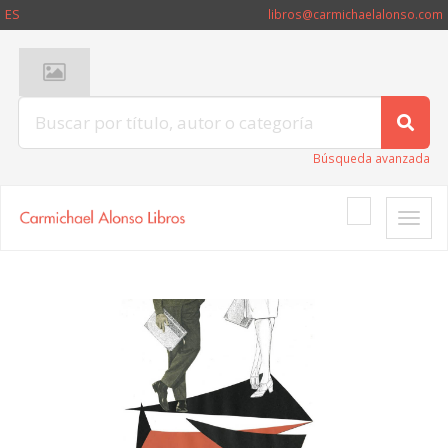
ES
libros@carmichaelalonso.com
Búsqueda avanzada
Toggle
naviga