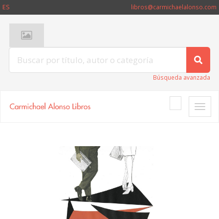
ES
libros@carmichaelalonso.com
Búsqueda avanzada
Toggle
naviga