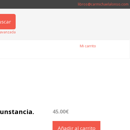
libros@carmichaelalonso.com
uscar
avanzada
Mi carrito
cunstancia.
45.00€
Añadir al carrito