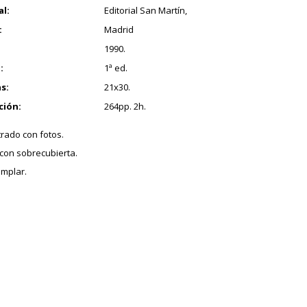
al:
Editorial San Martín,
:
Madrid
1990.
:
1ª ed.
s:
21x30.
ción:
264pp. 2h.
trado con fotos.
con sobrecubierta.
mplar.