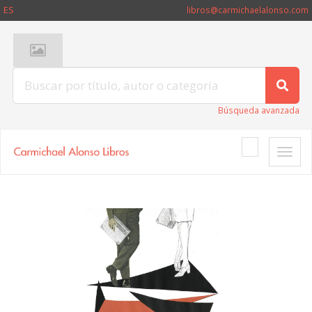
ES
libros@carmichaelalonso.com
Búsqueda avanzada
Toggle
naviga