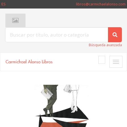
ES
libros@carmichaelalonso.com
Búsqueda avanzada
Toggle
naviga