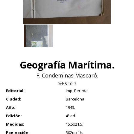
Geografía Marítima.
F. Condeminas Mascaró.
Ref:
5.1013
Editorial:
Imp. Pereda,
Ciudad:
Barcelona
Año:
1943.
Edición:
4ª ed.
Medidas:
15.5x21.5.
Paginación:
302pp 1h.