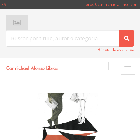
ES
libros@carmichaelalonso.com
Búsqueda avanzada
Toggle
naviga