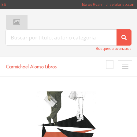
ES
libros@carmichaelalonso.com
Búsqueda avanzada
Toggle
naviga