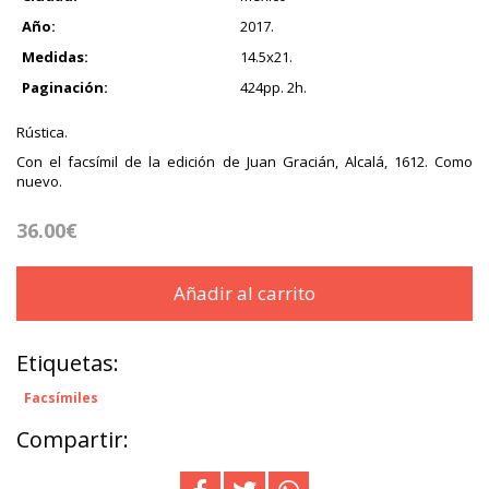
Año:
2017.
Medidas:
14.5x21.
Paginación:
424pp. 2h.
Rústica.
Con el facsímil de la edición de Juan Gracián, Alcalá, 1612. Como
nuevo.
36.00€
Añadir al carrito
Etiquetas:
Facsímiles
Compartir: