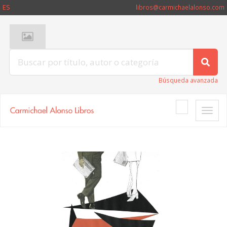
ES
libros@carmichaelalonso.com
Búsqueda avanzada
Toggle
naviga