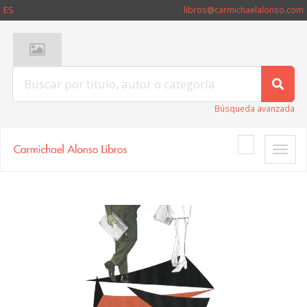
ES
libros@carmichaelalonso.com
Búsqueda avanzada
Toggle
naviga