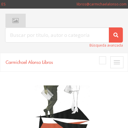
ES
libros@carmichaelalonso.com
Búsqueda avanzada
Toggle
naviga