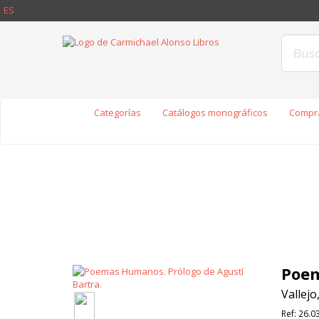
ES
Categorías
Catálogos monográficos
Compra
Poem
Vallejo
Ref:
26.0