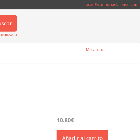
libros@carmichaelalonso.com
uscar
avanzada
Mi carrito
10.80€
Añadir al carrito