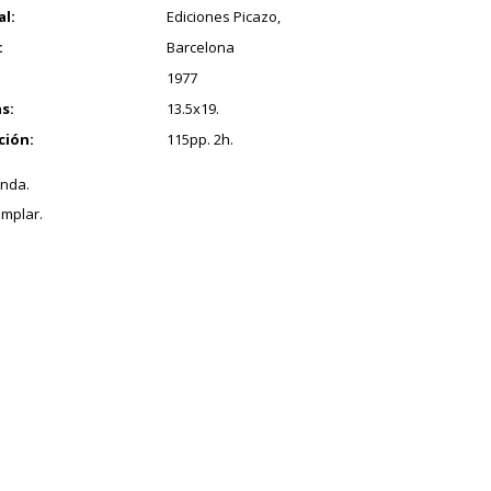
al:
Ediciones Picazo,
:
Barcelona
1977
s:
13.5x19.
ción:
115pp. 2h.
nda.
mplar.