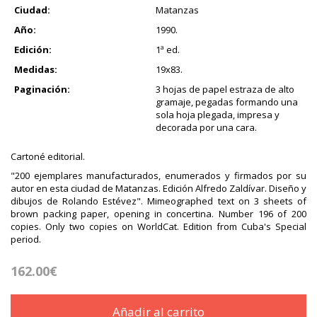
Ciudad:
Matanzas
Año:
1990.
Edición:
1ª ed.
Medidas:
19x83.
Paginación:
3 hojas de papel estraza de alto
gramaje, pegadas formando una
sola hoja plegada, impresa y
decorada por una cara.
Cartoné editorial.
"200 ejemplares manufacturados, enumerados y firmados por su
autor en esta ciudad de Matanzas. Edición Alfredo Zaldívar. Diseño y
dibujos de Rolando Estévez". Mimeographed text on 3 sheets of
brown packing paper, opening in concertina. Number 196 of 200
copies. Only two copies on WorldCat. Edition from Cuba's Special
period.
162.00€
Añadir al carrito