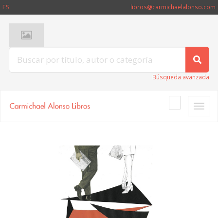
ES
libros@carmichaelalonso.com
Búsqueda avanzada
Toggle
naviga