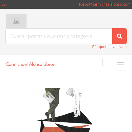
ES
libros@carmichaelalonso.com
Búsqueda avanzada
Toggle
naviga