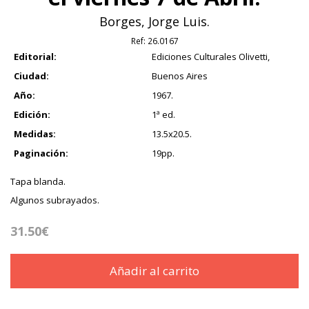
Borges, Jorge Luis.
Ref:
26.0167
Editorial:
Ediciones Culturales Olivetti,
Ciudad:
Buenos Aires
Año:
1967.
Edición:
1ª ed.
Medidas:
13.5x20.5.
Paginación:
19pp.
Tapa blanda.
Algunos subrayados.
31.50€
Añadir al carrito