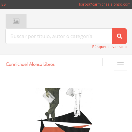
ES
libros@carmichaelalonso.com
Búsqueda avanzada
Toggle
naviga