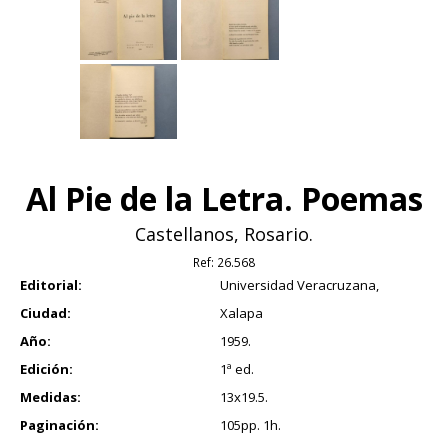
Al Pie de la Letra. Poemas
Castellanos, Rosario.
Ref:
26.568
Editorial:
Universidad Veracruzana,
Ciudad:
Xalapa
Año:
1959.
Edición:
1ª ed.
Medidas:
13x19.5.
Paginación:
105pp. 1h.