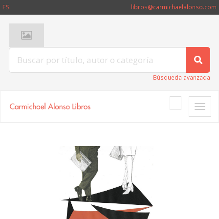
ES
libros@carmichaelalonso.com
Búsqueda avanzada
Toggle
naviga