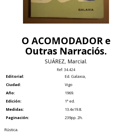
O ACOMODADOR e
Outras Narraciós.
SUÁREZ, Marcial.
Ref:
34.424
Editorial:
Ed. Galaxia,
Ciudad:
Vigo
Año:
1969.
Edición:
1ª ed.
Medidas:
13.4x19.8.
Paginación:
239pp. 2h.
Rústica.