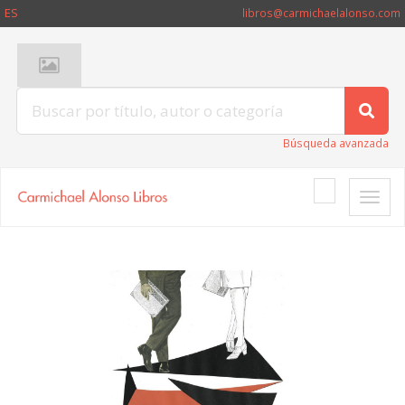
ES
libros@carmichaelalonso.com
Búsqueda avanzada
Toggle
naviga