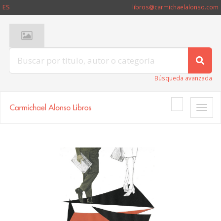
ES
libros@carmichaelalonso.com
Búsqueda avanzada
Toggle
naviga