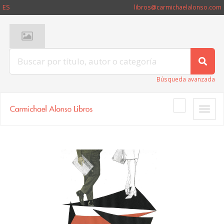
ES
libros@carmichaelalonso.com
Búsqueda avanzada
Toggle
naviga