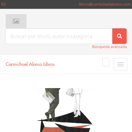
ES
libros@carmichaelalonso.com
Búsqueda avanzada
Toggle
naviga