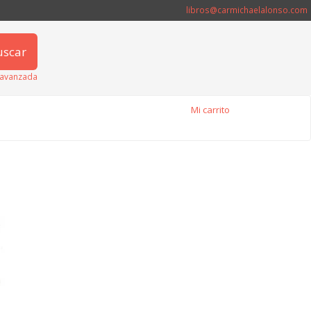
libros@carmichaelalonso.com
uscar
avanzada
Mi carrito