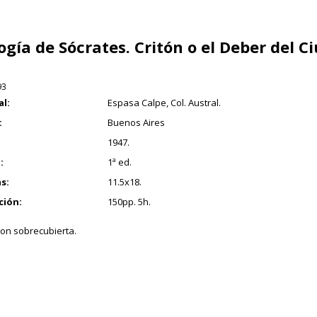
ogía de Sócrates. Critón o el Deber del C
93
al:
Espasa Calpe, Col. Austral.
:
Buenos Aires
1947.
:
1ª ed.
s:
11.5x18.
ción:
150pp. 5h.
con sobrecubierta.