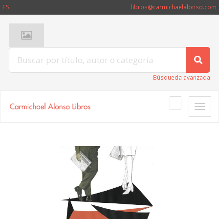
ES
libros@carmichaelalonso.com
Búsqueda avanzada
Toggle
naviga