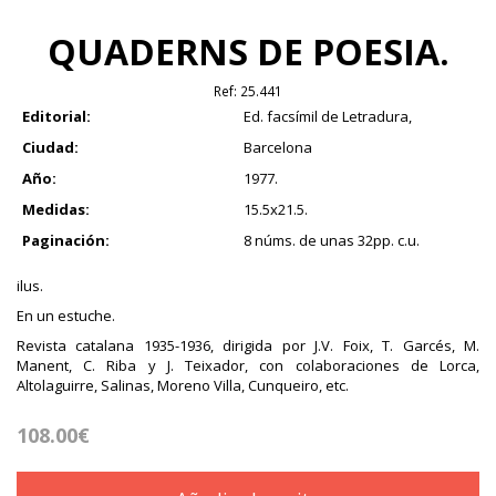
QUADERNS DE POESIA.
Ref:
25.441
Editorial:
Ed. facsímil de Letradura,
Ciudad:
Barcelona
Año:
1977.
Medidas:
15.5x21.5.
Paginación:
8 núms. de unas 32pp. c.u.
ilus.
En un estuche.
Revista catalana 1935-1936, dirigida por J.V. Foix, T. Garcés, M.
Manent, C. Riba y J. Teixador, con colaboraciones de Lorca,
Altolaguirre, Salinas, Moreno Villa, Cunqueiro, etc.
108.00€