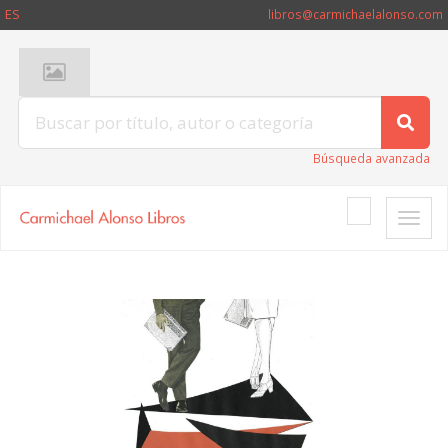
ES
libros@carmichaelalonso.com
Búsqueda avanzada
Toggle
naviga