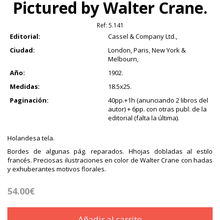
Pictured by Walter Crane.
Ref:
5.141
Editorial:
Cassel & Company Ltd.,
Ciudad:
London, Paris, New York &
Melbourn,
Año:
1902.
Medidas:
18.5x25.
Paginación:
40pp.+1h (anunciando 2 libros del
autor) + 6pp. con otras publ. de la
editorial (falta la última).
Holandesa tela.
Bordes de algunas pág. reparados. Hhojas dobladas al estilo
francés. Preciosas ilustraciones en color de Walter Crane con hadas
y exhuberantes motivos florales.
54.00€
Añadir al carrito