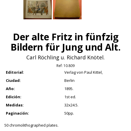
Der alte Fritz in fünfzig
Bildern für Jung und Alt.
Carl Röchling u. Richard Knötel.
Ref:
10.809
Editorial:
Verlag von Paul Kittel,
Ciudad:
Berlin
Año:
1895.
Edición:
1st ed.
Medidas:
32x24.5.
Paginación:
50pp.
50 chromolithographed plates.