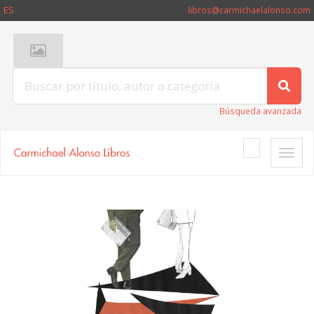
ES
libros@carmichaelalonso.com
Búsqueda avanzada
Toggle
naviga