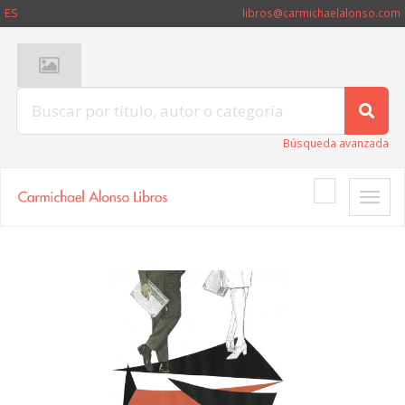
ES
libros@carmichaelalonso.com
Búsqueda avanzada
Toggle
naviga