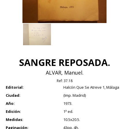
SANGRE REPOSADA.
ALVAR, Manuel.
Ref:
37.18
Editorial:
Halcón Que Se Atreve 1, Málaga
Ciudad:
(Imp. Madrid)
Año:
1973.
Edición:
1ª ed.
Medidas:
10.5x20.5.
Paginación:
43pp. 4h.