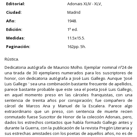
Editorial:
Adonais XLIV - XLV,
Ciudad:
Madrid
Año:
1948.
Edición:
1ª ed.
Medidas:
11.5x15.5.
Paginación:
162pp. 5h.
Rústica.
Dedicatoria autógrafa de Mauricio Molho. Ejemplar nominal nº24 de
una tirada de 30 ejemplares numerados para los suscriptores de
honor, con dedicatoria autógrafa a José Luis Gallego. Aunque 'José
Luis Gallego ' sea una combinación bastante frecuente de apellidos,
parece bastante probable que este sea el poeta José Luis Gallego,
en aquel momento preso en las cárceles franquistas, con una
sentencia de treinta años por conspiración; fue compañero de
cárcel de Marcos Ana y Manuel de la Escalera. Parece algo
extraordinario que un preso, con sentencia de muerte recien
conmutado fuese Suscritor de Honor de la colección Adonais, pero,
dados los estrechos contactos que había formado Gallego antes y
durante la Guerra, con la publicación de la revista Pregón Literaria y
sus estrechas amistades con los poetas de aquellos años, no es de