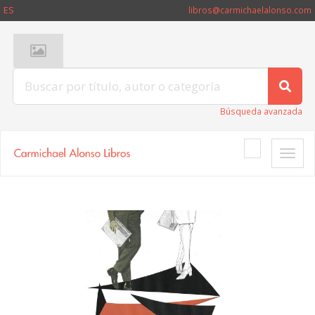
ES
libros@carmichaelalonso.com
Búsqueda avanzada
Toggle
naviga