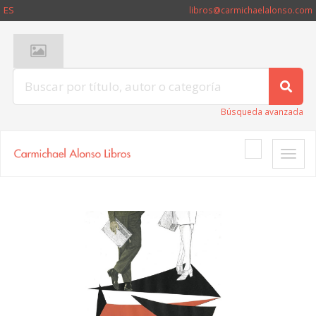
ES
libros@carmichaelalonso.com
Búsqueda avanzada
Toggle
naviga