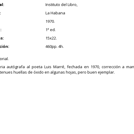
al:
Instituto del Libro,
:
La Habana
1970.
:
1ª ed.
s:
15x22.
ción:
460pp. 4h.
orial.
ria autógrafa al poeta Luis Marré, fechada en 1970, corrección a ma
tenues huellas de óxido en algunas hojas, pero buen ejemplar.