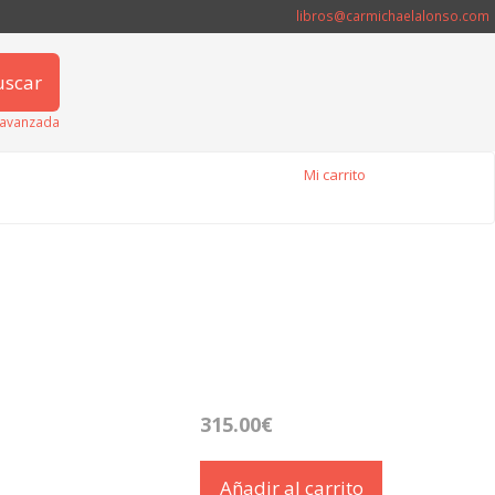
libros@carmichaelalonso.com
uscar
avanzada
Mi carrito
315.00€
Añadir al carrito