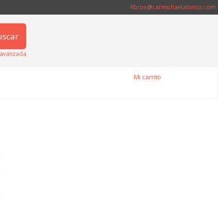
libros@carmichaelalonso.com
uscar
avanzada
Mi carrito