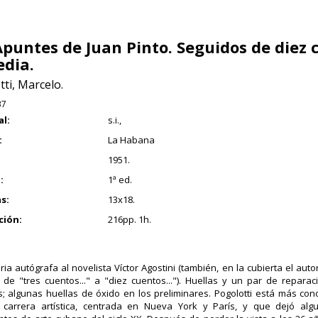
Apuntes de Juan Pinto. Seguidos de diez 
dia.
ti, Marcelo.
37
al:
s.i.,
:
La Habana
1951.
:
1ª ed.
s:
13x18.
ción:
216pp. 1h.
ria autógrafa al novelista Víctor Agostini (también, en la cubierta el aut
o de "tres cuentos..." a "diez cuentos..."). Huellas y un par de repara
s; algunas huellas de óxido en los preliminares. Pogolotti está más co
 carrera artística, centrada en Nueva York y París, y que dejó al