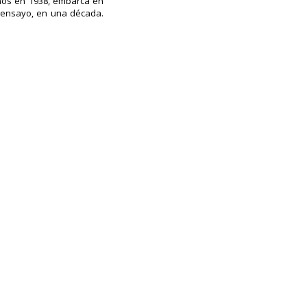
años en 1938, embarca en
e ensayo, en una década.