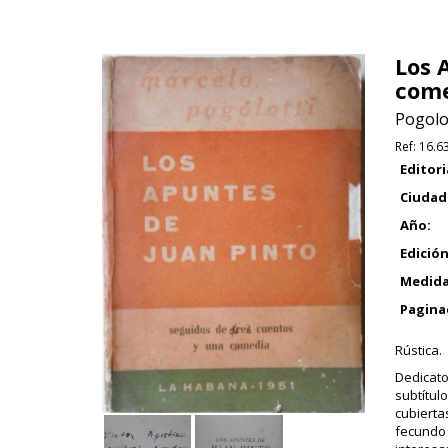
Los 
come
Pogolot
Ref:
16.6
Editori
Ciudad
Año:
Edición
Medida
Pagina
Rústica.
Dedicato
subtítul
cubierta
fecundo