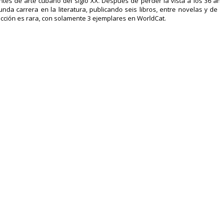
ntes de arte cubano del siglo XX. Después de perder la vista a los 36 
nda carrera en la literatura, publicando seis libros, entre novelas y d
ección es rara, con solamente 3 ejemplares en WorldCat.