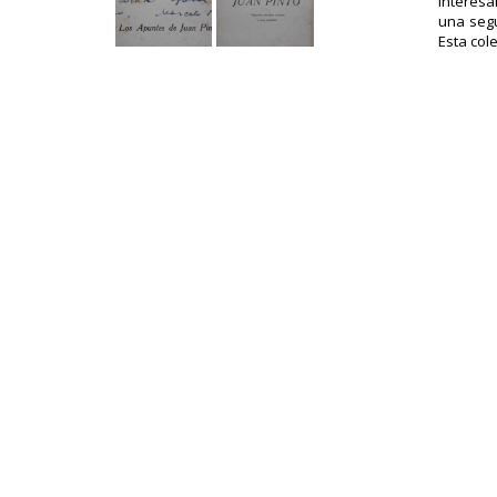
interesa
una segu
Esta col