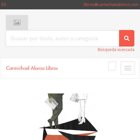
ES
libros@carmichaelalonso.com
Búsqueda avanzada
Toggle
naviga