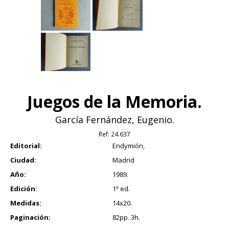
Juegos de la Memoria.
García Fernández, Eugenio.
Ref:
24.637
Editorial:
Endymión,
Ciudad:
Madrid
Año:
1989.
Edición:
1ª ed.
Medidas:
14x20.
Paginación:
82pp. 3h.