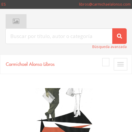
ES
libros@carmichaelalonso.com
Búsqueda avanzada
Toggle
naviga