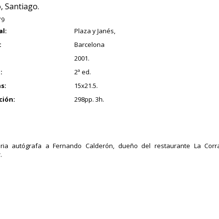
o, Santiago.
79
al:
Plaza y Janés,
:
Barcelona
2001.
:
2ª ed.
s:
15x21.5.
ción:
298pp. 3h.
oria autógrafa a Fernando Calderón, dueño del restaurante La Corr
.