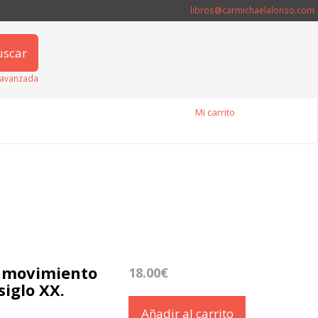
libros@carmichaelalonso.com
uscar
avanzada
Mi carrito
n movimiento
18.00€
siglo XX.
Añadir al carrito