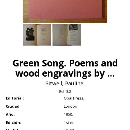
Green Song. Poems and
wood engravings by ...
Sitwell, Pauline.
Ref:
3.8
Editorial:
Opal Press,
Ciudad:
London
Año:
1950.
Edición:
1st ed.