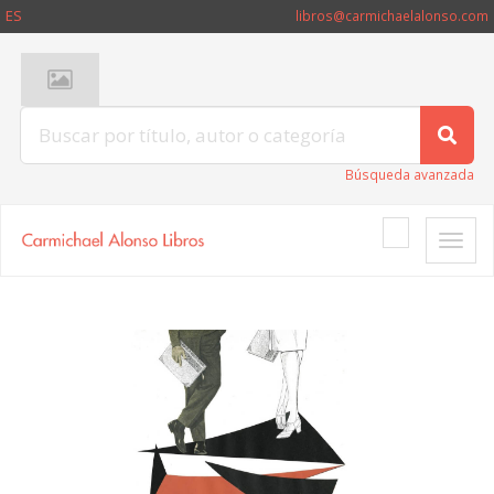
ES
libros@carmichaelalonso.com
Búsqueda avanzada
Toggle
naviga