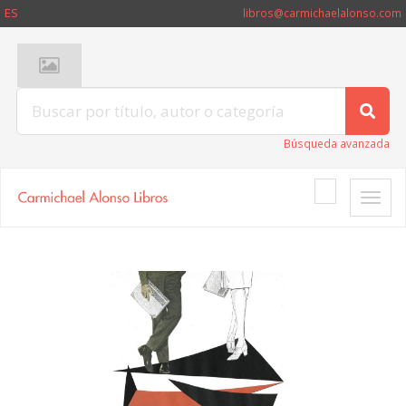
ES
libros@carmichaelalonso.com
Búsqueda avanzada
Toggle
naviga