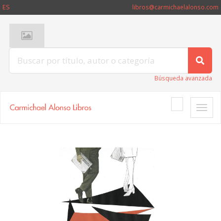
ES
libros@carmichaelalonso.com
Búsqueda avanzada
Toggle
naviga