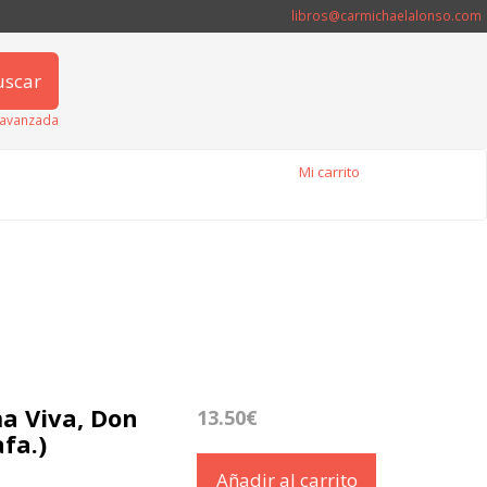
libros@carmichaelalonso.com
uscar
avanzada
Mi carrito
a Viva, Don
13.50€
fa.)
Añadir al carrito