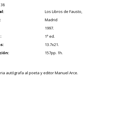
138
al:
Los Libros de Fausto,
:
Madrid
1997.
:
1ª ed.
s:
13.7x21.
ción:
157pp. 1h.
ria autógrafa al poeta y editor Manuel Arce.