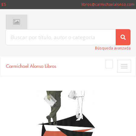
ES
libros@carmichaelalonso.com
Búsqueda avanzada
Toggle
naviga