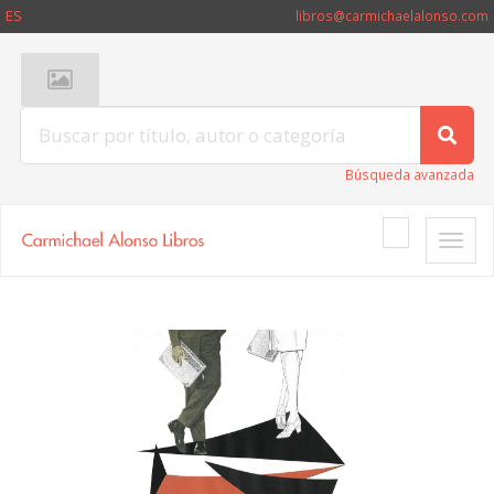
ES
libros@carmichaelalonso.com
Búsqueda avanzada
Toggle
naviga