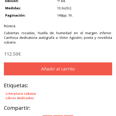
Edición:
1ª ed.
Medidas:
13.3x20.2.
Paginación:
149pp. 1h.
Rústica.
Cubiertas rozadas, huella de humedad en el margen inferior.
Cariñosa dedicatoria autógrafa a Víctor Agostini, poeta y novelista
cubano.
112.50€
Añadir al carrito
Etiquetas:
Literatura cubana
Libros dedicados
Compartir: