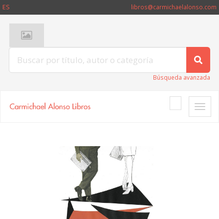
ES
libros@carmichaelalonso.com
Búsqueda avanzada
Toggle
naviga