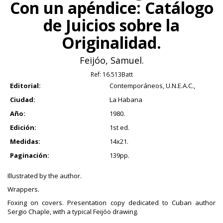
Con un apéndice: Catálogo
de Juicios sobre la
Originalidad.
Feijóo, Samuel.
Ref:
16.513Batt
Editorial:
Contemporáneos, U.N.E.A.C.,
Ciudad:
La Habana
Año:
1980.
Edición:
1st ed.
Medidas:
14x21.
Paginación:
139pp.
Illustrated by the author.
Wrappers.
Foxing on covers. Presentation copy dedicated to Cuban author
Sergio Chaple, with a typical Feijóo drawing.