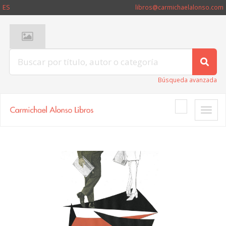
ES
libros@carmichaelalonso.com
Búsqueda avanzada
Toggle
naviga