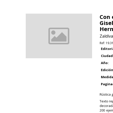
Con 
Gise
Hern
Zaldíva
Ref:
19.3
Editori
Ciudad
Año:
Edición
Medida
Pagina
Rústica 
Texto re
decorada
200 ejem