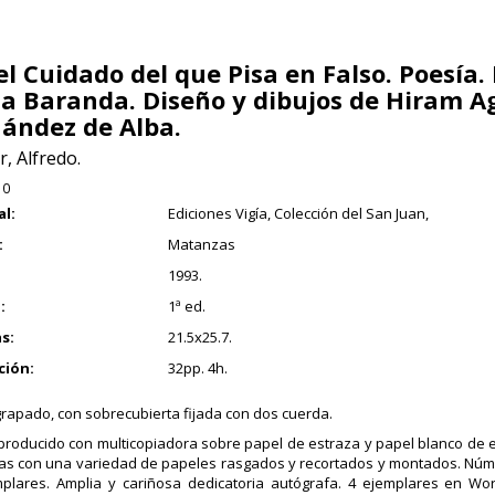
el Cuidado del que Pisa en Falso. Poesía.
la Baranda. Diseño y dibujos de Hiram A
ández de Alba.
r, Alfredo.
10
al:
Ediciones Vigía, Colección del San Juan,
:
Matanzas
1993.
:
1ª ed.
s:
21.5x25.7.
ción:
32pp. 4h.
grapado, con sobrecubierta fijada con dos cuerda.
producido con multicopiadora sobre papel de estraza y papel blanco de e
s con una variedad de papeles rasgados y recortados y montados. Núme
plares. Amplia y cariñosa dedicatoria autógrafa. 4 ejemplares en Wor