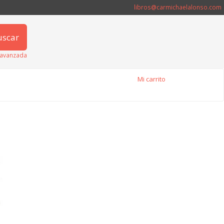
libros@carmichaelalonso.com
uscar
avanzada
Mi carrito