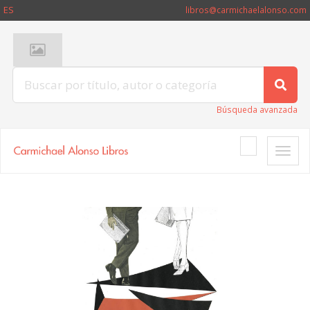
ES
libros@carmichaelalonso.com
Búsqueda avanzada
Toggle
naviga