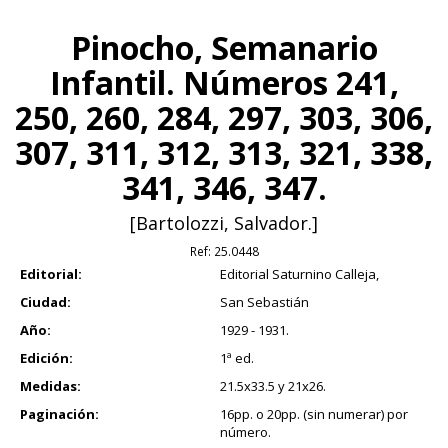
Pinocho, Semanario
Infantil. Números 241,
250, 260, 284, 297, 303, 306,
307, 311, 312, 313, 321, 338,
341, 346, 347.
[Bartolozzi, Salvador.]
Ref:
25.0448
Editorial:
Editorial Saturnino Calleja,
Ciudad:
San Sebastián
Año:
1929 - 1931.
Edición:
1ª ed.
Medidas:
21.5x33.5 y 21x26.
Paginación:
16pp. o 20pp. (sin numerar) por
número.