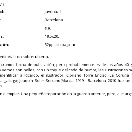
631
al:
Juventud,
:
Barcelona
s.a.
s:
19.5x20.
ción:
32pp. sin paginar.
editorial con sobrecubierta.
tramos fecha de publicación, pero probablemente es de los años 40, 
s versos son bellos, con un toque delicado de humor; las ilustraciones
identificar a Ricardo, el ilustrador. Cipriano Torre Enciso (La Coruña
ta gallego; Joaquín Soler Serrano(Murcia 1919 - Barcelona 2010 fue u
n.
 ejemplar. Una pequeña reparación en la guarda anterior, pero, al marg