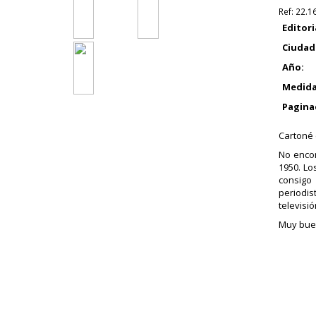
Ref:
22.1
Editori
Ciudad
Año:
Medida
Pagina
Cartoné 
No encon
1950. Lo
consigo 
periodis
televisió
Muy buen