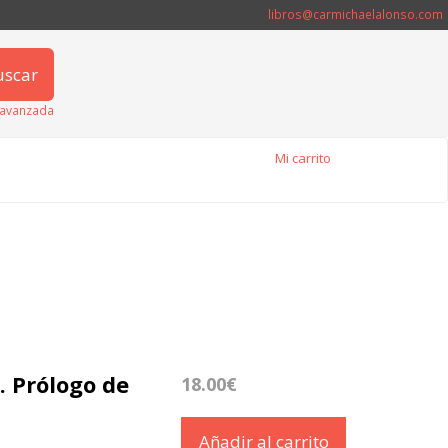
libros@carmichaelalonso.com
uscar
avanzada
Mi carrito
. Prólogo de
18.00€
Añadir al carrito