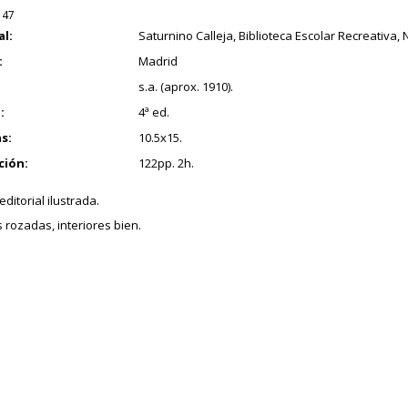
147
al:
Saturnino Calleja, Biblioteca Escolar Recreativa, N
:
Madrid
s.a. (aprox. 1910).
:
4ª ed.
s:
10.5x15.
ción:
122pp. 2h.
ditorial ilustrada.
 rozadas, interiores bien.