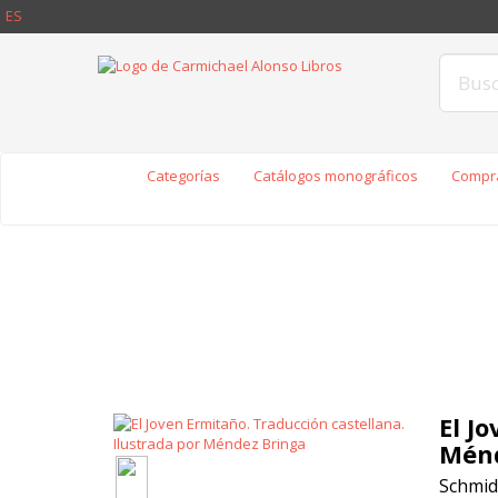
ES
Categorías
Catálogos monográficos
Compra
El J
Ménd
Schmid,