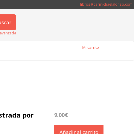
libros@carmichaelalonso.com
uscar
avanzada
Mi carrito
ustrada por
9.00€
Añadir al carrito