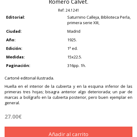
Romero Calvet.
Ref:
24.1241
Editorial:
Saturnino Calleja, Biblioteca Perla,
primera serie XIII,
Ciudad:
Madrid
Año:
1925.
Edición:
1ª ed.
Medidas:
15x22.5.
Paginación:
316pp. 1h.
Cartoné editorial ilustrada.
Huella en el interior de la cubierta y en la esquina inferior de las
primeras tres hojas; bisagra anterior algo deteriorada; un par de
marcas a bolígrafo en la cubierta posterior, pero buen ejemplar en
general.
27.00€
Añadir al carrito