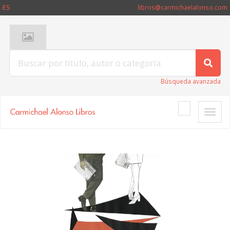
ES
libros@carmichaelalonso.com
Búsqueda avanzada
Toggle
naviga