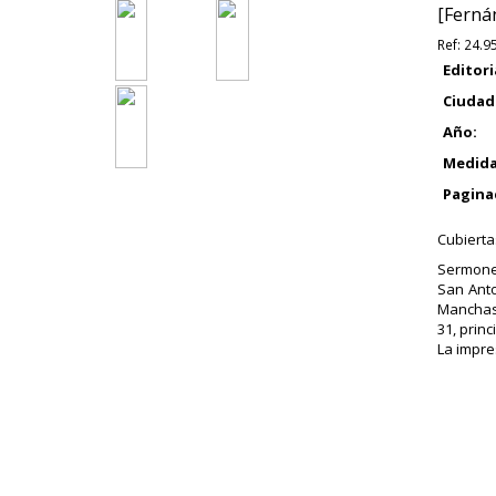
[Fernán
Ref:
24.9
Editori
Ciudad
Año:
Medida
Pagina
Cubierta
Sermones
San Anto
Manchas 
31, prin
La impre