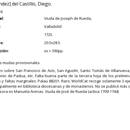
dez] del Castillo, Diego.
58
al:
Viuda de Joseph de Rueda,
:
Valladolid
1725.
s:
20.5x28.5.
ción:
xx + 390pp.
s mudas provisionales.
 sobre San Francisco de Asís, San Agustín, Santo Tomás de Villanueva, 
nio de Padua, etc. Falta buena parte de la tercera hoja de los prelimina
y faltas marginales. Palau 88201. Raro; WorldCat recoge solamente 3 ej
cipalmente en biblioteca diocesanas y de monasterios. No se publicó más 
sora es Manuela Arenas. Viuda de José de Rueda (activa 1709-1744)