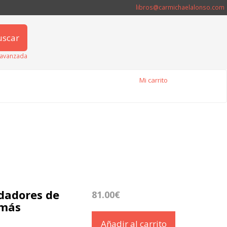
libros@carmichaelalonso.com
uscar
avanzada
Mi carrito
ndadores de
81.00€
 más
Añadir al carrito