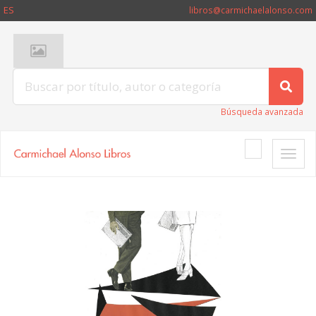
ES
libros@carmichaelalonso.com
Búsqueda avanzada
Toggle
naviga