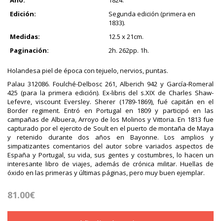
Edición:
Segunda edición (primera en
1833).
Medidas:
12.5 x 21cm.
Paginación:
2h. 262pp. 1h.
Holandesa piel de época con tejuelo, nervios, puntas.
Palau 312086. Foulché-Delbosc 261, Alberich 942 y García-Romeral
425 (para la primera edición). Ex-libris del s.XIX de Charles Shaw-
Lefevre, viscount Eversley. Sherer (1789-1869), fué capitán en el
Border regiment. Entró en Portugal en 1809 y participó en las
campañas de Albuera, Arroyo de los Molinos y Vittoria. En 1813 fue
capturado por el ejercito de Soult en el puerto de montaña de Maya
y retenido durante dos años en Bayonne. Los amplios y
simpatizantes comentarios del autor sobre variados aspectos de
España y Portugal, su vida, sus gentes y costumbres, lo hacen un
interesante libro de viajes, además de crónica militar. Huellas de
óxido en las primeras y últimas páginas, pero muy buen ejemplar.
81.00€