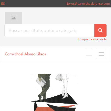
ES
libros@carmichaelalonso.com
Búsqueda avanzada
Toggle
naviga